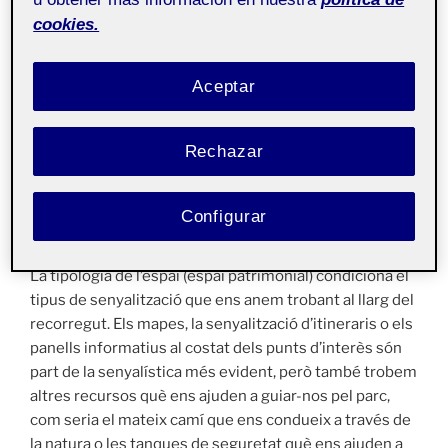
el desnivell pronunciat de la muntanya.
cookies.
Amb aquest parc els visitants poden gaudir d’aquest
Aceptar
espai natural fent esport, passejant o simplement
desconnectant de la ciutat mentre es contempla el
paisatge.
Rechazar
Configurar
Sistema de senyalística
La tipologia de l’espai (espai patrimonial) condiciona el
tipus de senyalització que ens anem trobant al llarg del
recorregut. Els mapes, la senyalització d’itineraris o els
panells informatius al costat dels punts d’interès són
part de la senyalística més evident, però també trobem
altres recursos què ens ajuden a guiar-nos pel parc,
com seria el mateix camí que ens condueix a través de
la natura o les tanques de seguretat què ens ajuden a