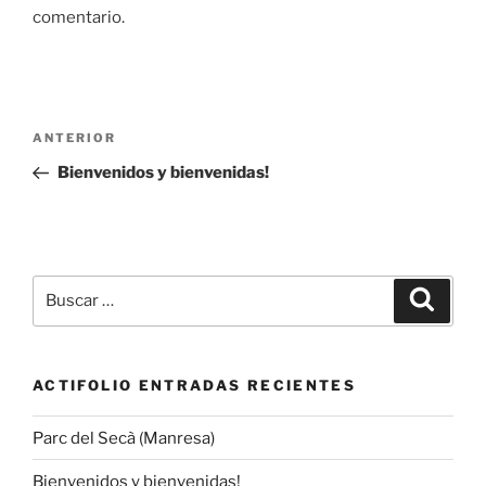
comentario.
Navegación
Entrada
ANTERIOR
de
anterior:
Bienvenidos y bienvenidas!
entradas
Buscar
Buscar
por:
ACTIFOLIO ENTRADAS RECIENTES
Parc del Secà (Manresa)
Bienvenidos y bienvenidas!