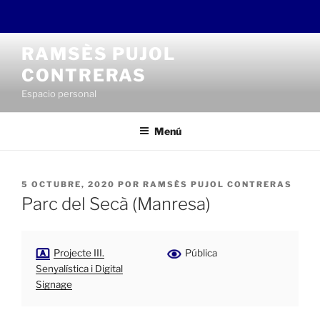
Saltar
RAMSÈS PUJOL
al
CONTRERAS
contenido
Espacio personal
Menú
PUBLICADO
5 OCTUBRE, 2020
POR
RAMSÈS PUJOL CONTRERAS
EL
Parc del Secà (Manresa)
Projecte III.
Pública
Senyalística i Digital
Signage