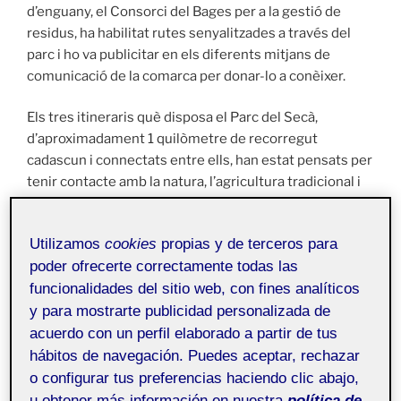
d’enguany, el Consorci del Bages per a la gestió de
residus, ha habilitat rutes senyalitzades a través del
parc i ho va publicitar en els diferents mitjans de
comunicació de la comarca per donar-lo a conèixer.
Els tres itineraris què disposa el Parc del Secà,
d’aproximadament 1 quilòmetre de recorregut
cadascun i connectats entre ells, han estat pensats per
tenir contacte amb la natura, l’agricultura tradicional i
valorar el conreu de secà, molt important a la comarca
del Bages. Els itineraris inviten a l’usuari a descobrir i
Utilizamos
cookies
propias y de terceros para
caminar entre conreus de secà (vinya, oliveres o
poder ofrecerte correctamente todas las
ametllers), barraques de vinya, els antics canals de
funcionalidades del sitio web, con fines analíticos
pedra per canalitzar l’aigua, tines d’aigua o els murs de
y para mostrarte publicidad personalizada de
pedra seca.
acuerdo con un perfil elaborado a partir de tus
A causa de la seva situació geogràfica, els itineraris
hábitos de navegación. Puedes aceptar, rechazar
aprofiten per travessar els diferents nivells que van
o configurar tus preferencias haciendo clic abajo,
construir els pagesos per poder conrear les vinyes tot i
u obtener más información en nuestra
política de