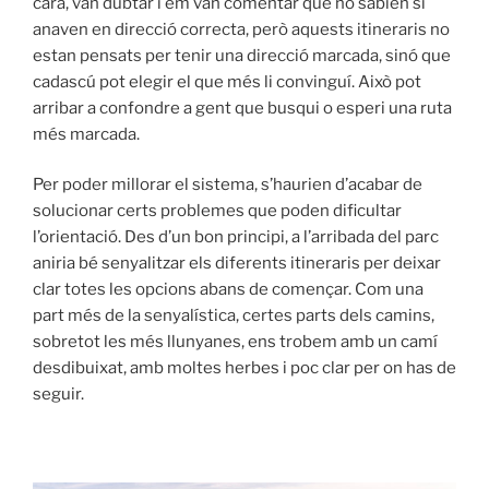
cara, van dubtar i em van comentar que no sabien si
anaven en direcció correcta, però aquests itineraris no
estan pensats per tenir una direcció marcada, sinó que
cadascú pot elegir el que més li convinguí. Això pot
arribar a confondre a gent que busqui o esperi una ruta
més marcada.
Per poder millorar el sistema, s’haurien d’acabar de
solucionar certs problemes que poden dificultar
l’orientació. Des d’un bon principi, a l’arribada del parc
aniria bé senyalitzar els diferents itineraris per deixar
clar totes les opcions abans de començar. Com una
part més de la senyalística, certes parts dels camins,
sobretot les més llunyanes, ens trobem amb un camí
desdibuixat, amb moltes herbes i poc clar per on has de
seguir.