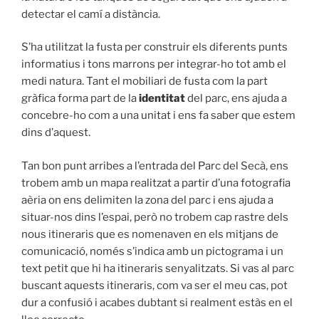
detectar el camí a distància.
S’ha utilitzat la fusta per construir els diferents punts
informatius i tons marrons per integrar-ho tot amb el
medi natura. Tant el mobiliari de fusta com la part
gràfica forma part de la
identitat
del parc, ens ajuda a
concebre-ho com a una unitat i ens fa saber que estem
dins d’aquest.
Tan bon punt arribes a l’entrada del Parc del Secà, ens
trobem amb un mapa realitzat a partir d’una fotografia
aèria on ens delimiten la zona del parc i ens ajuda a
situar-nos dins l’espai, però no trobem cap rastre dels
nous itineraris que es nomenaven en els mitjans de
comunicació, només s’indica amb un pictograma i un
text petit que hi ha itineraris senyalitzats. Si vas al parc
buscant aquests itineraris, com va ser el meu cas, pot
dur a confusió i acabes dubtant si realment estàs en el