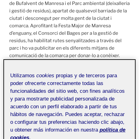
de Bufalvent de Manresa i el Parc ambiental (deixalleria
i gestió de residus), apartat de qualsevol barriada de la
ciutat i desconegut per molta gent de la ciutat i
comarca. Aprofitant la Festa Major de Manresa
d’enguany, el Consorci del Bages per a la gestió de
residus, ha habilitat rutes senyalitzades a través del
parc i ho va publicitar en els diferents mitjans de
comunicació de la comarca per donar-lo a conèixer.
Els tres itineraris què disposa el Parc del Secà,
Utilizamos
cookies
propias y de terceros para
d’aproximadament 1 quilòmetre de recorregut
poder ofrecerte correctamente todas las
cadascun i connectats entre ells, han estat pensats per
funcionalidades del sitio web, con fines analíticos
tenir contacte amb la natura, l’agricultura tradicional i
y para mostrarte publicidad personalizada de
valorar el conreu de secà, molt important a la comarca
acuerdo con un perfil elaborado a partir de tus
del Bages. Els itineraris inviten a l’usuari a descobrir i
hábitos de navegación. Puedes aceptar, rechazar
caminar entre conreus de secà (vinya, oliveres o
o configurar tus preferencias haciendo clic abajo,
ametllers), barraques de vinya, els antics canals de
pedra per canalitzar l’aigua, tines d’aigua o els murs de
u obtener más información en nuestra
política de
pedra seca.
cookies.