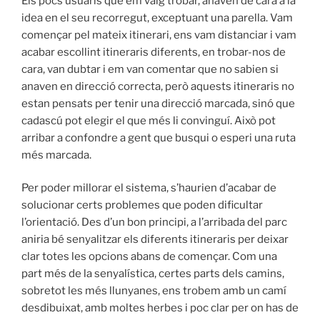
Els pocs usuaris què em vaig trobar, anaven de cara a la
idea en el seu recorregut, exceptuant una parella. Vam
començar pel mateix itinerari, ens vam distanciar i vam
acabar escollint itineraris diferents, en trobar-nos de
cara, van dubtar i em van comentar que no sabien si
anaven en direcció correcta, però aquests itineraris no
estan pensats per tenir una direcció marcada, sinó que
cadascú pot elegir el que més li convinguí. Això pot
arribar a confondre a gent que busqui o esperi una ruta
més marcada.
Per poder millorar el sistema, s’haurien d’acabar de
solucionar certs problemes que poden dificultar
l’orientació. Des d’un bon principi, a l’arribada del parc
aniria bé senyalitzar els diferents itineraris per deixar
clar totes les opcions abans de començar. Com una
part més de la senyalística, certes parts dels camins,
sobretot les més llunyanes, ens trobem amb un camí
desdibuixat, amb moltes herbes i poc clar per on has de