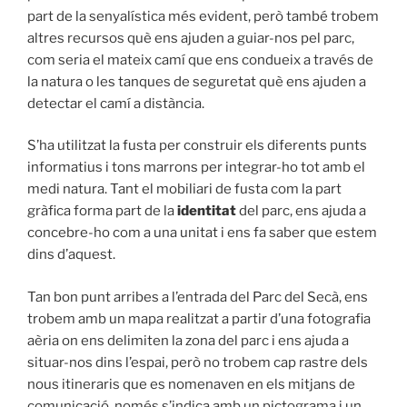
part de la senyalística més evident, però també trobem
altres recursos què ens ajuden a guiar-nos pel parc,
com seria el mateix camí que ens condueix a través de
la natura o les tanques de seguretat què ens ajuden a
detectar el camí a distància.
S’ha utilitzat la fusta per construir els diferents punts
informatius i tons marrons per integrar-ho tot amb el
medi natura. Tant el mobiliari de fusta com la part
gràfica forma part de la
identitat
del parc, ens ajuda a
concebre-ho com a una unitat i ens fa saber que estem
dins d’aquest.
Tan bon punt arribes a l’entrada del Parc del Secà, ens
trobem amb un mapa realitzat a partir d’una fotografia
aèria on ens delimiten la zona del parc i ens ajuda a
situar-nos dins l’espai, però no trobem cap rastre dels
nous itineraris que es nomenaven en els mitjans de
comunicació, només s’indica amb un pictograma i un