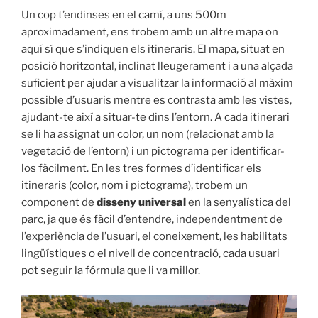
Un cop t’endinses en el camí, a uns 500m
aproximadament, ens trobem amb un altre mapa on
aquí sí que s’indiquen els itineraris. El mapa, situat en
posició horitzontal, inclinat lleugerament i a una alçada
suficient per ajudar a visualitzar la informació al màxim
possible d’usuaris mentre es contrasta amb les vistes,
ajudant-te així a situar-te dins l’entorn. A cada itinerari
se li ha assignat un color, un nom (relacionat amb la
vegetació de l’entorn) i un pictograma per identificar-
los fàcilment. En les tres formes d’identificar els
itineraris (color, nom i pictograma), trobem un
component de
disseny universal
en la senyalística del
parc, ja que és fàcil d’entendre, independentment de
l’experiència de l’usuari, el coneixement, les habilitats
lingüístiques o el nivell de concentració, cada usuari
pot seguir la fórmula que li va millor.