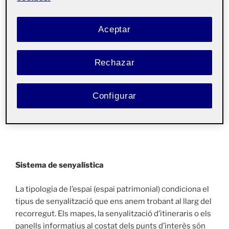
A causa de la seva situació geogràfica, els itineraris
Aceptar
aprofiten per travessar els diferents nivells que van
construir els pagesos per poder conrear les vinyes tot i
el desnivell pronunciat de la muntanya.
Rechazar
Amb aquest parc els visitants poden gaudir d’aquest
espai natural fent esport, passejant o simplement
Configurar
desconnectant de la ciutat mentre es contempla el
paisatge.
Sistema de senyalística
La tipologia de l’espai (espai patrimonial) condiciona el
tipus de senyalització que ens anem trobant al llarg del
recorregut. Els mapes, la senyalització d’itineraris o els
panells informatius al costat dels punts d’interès són