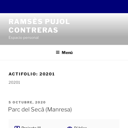
Saltar
RAMSÈS PUJOL
al
CONTRERAS
contenido
Espacio personal
Menú
ACTIFOLIO:
20201
20201
PUBLICADO
5 OCTUBRE, 2020
EL
Parc del Secà (Manresa)